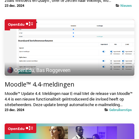
zoals Wintoets en Quayn , over te zetten naar Wikiwijs, wo...
23 dec. 2024
Nieuws
OpenEdu, Bas Roggeveen
Moodle™ 4.4-meldingen
Moodle™ Update 4.4: Meldingen naar E-mail Met de release van Moodle™
4.4 is een nieuwe functionaliteit geïntroduceerd die invloed heeft op
sitebeheerders. Deze update brengt automatische e-mailmelding...
23 dec. 2024
Gebruikerstips