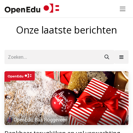
Overslaan naar inhoud
Onze laatste berichten
OpenEdu, Bas Roggeveen