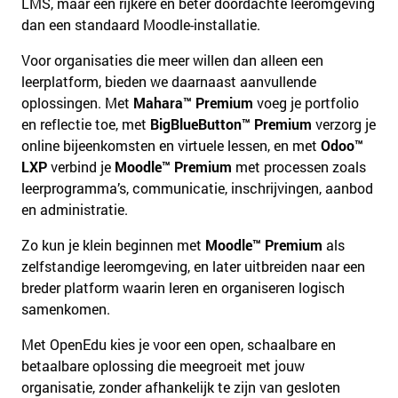
LMS, maar een rijkere en beter doordachte leeromgeving
dan een standaard Moodle-installatie.
Voor organisaties die meer willen dan alleen een
leerplatform, bieden we daarnaast aanvullende
oplossingen. Met
Mahara™ Premium
voeg je portfolio
en reflectie toe, met
BigBlueButton™ Premium
verzorg je
online bijeenkomsten en virtuele lessen, en met
Odoo™
LXP
verbind je
Moodle™ Premium
met processen zoals
leerprogramma’s, communicatie, inschrijvingen, aanbod
en administratie.
Zo kun je klein beginnen met
Moodle™ Premium
als
zelfstandige leeromgeving, en later uitbreiden naar een
breder platform waarin leren en organiseren logisch
samenkomen.
Met OpenEdu kies je voor een open, schaalbare en
betaalbare oplossing die meegroeit met jouw
organisatie, zonder afhankelijk te zijn van gesloten