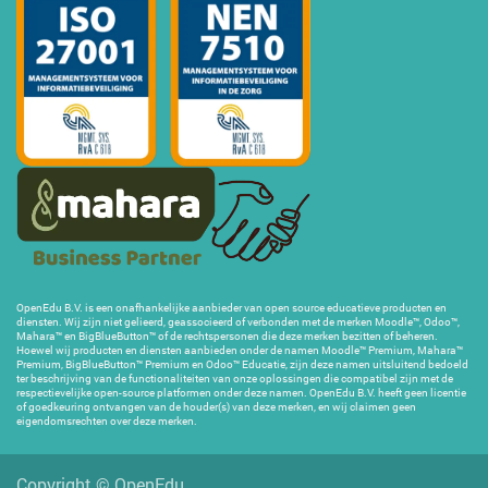
OpenEdu B.V. is een onafhankelijke aanbieder van open source educatieve producten en
diensten. Wij zijn niet gelieerd, geassocieerd of verbonden met de merken Moodle™, Odoo™,
Mahara™ en BigBlueButton™ of de rechtspersonen die deze merken bezitten of beheren.
Hoewel wij producten en diensten aanbieden onder de namen Moodle™ Premium, Mahara™
Premium, BigBlueButton™ Premium en Odoo™ Educatie, zijn deze namen uitsluitend bedoeld
ter beschrijving van de functionaliteiten van onze oplossingen die compatibel zijn met de
respectievelijke open-source platformen onder deze namen. OpenEdu B.V. heeft geen licentie
of goedkeuring ontvangen van de houder(s) van deze merken, en wij claimen geen
eigendomsrechten over deze merken.
Copyright ©
OpenEdu