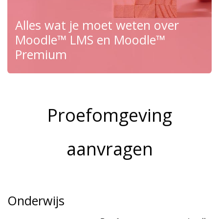
Alles wat je moet weten over
Moodle™ LMS en Moodle™
Premium
Proefomgeving
aanvragen
Onderwijs