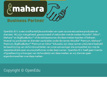
OpenEdu B.V. is een onafhankelijke aanbieder van open source educatieve producten en
diensten. Wij zijn niet gelieerd, geassocieerd of verbonden met de merken Moodle™, Odoo™,
Mahara™ en BigBlueButton™ of de rechtspersonen die deze merken bezitten of beheren.
Hoewel wij producten en diensten aanbieden onder de namen Moodle™ Premium, Mahara™
Premium, BigBlueButton™ Premium en Odoo™ Educatie, zijn deze namen uitsluitend bedoeld
ter beschrijving van de functionaliteiten van onze oplossingen die compatibel zijn met de
respectievelijke open-source platformen onder deze namen. OpenEdu B.V. heeft geen licentie
of goedkeuring ontvangen van de houder(s) van deze merken, en wij claimen geen
eigendomsrechten over deze merken.
Copyright ©
OpenEdu