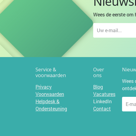
Nieuwsb
Wees de eerste om h
Service &
Over
Nieuws
voorwaarden
ons
Wees d
Privacy
Blog
ontde
Voorwaarden
Vacatures
Helpdesk &
LinkedIn
Ondersteuning
Contact