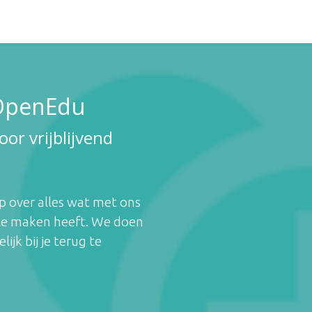
ctueel
Over Ons
Ondersteuning
Contact
 OpenEdu
or vrijblijvend
 over alles wat met ons
 te maken heeft. We doen
ijk bij je terug te