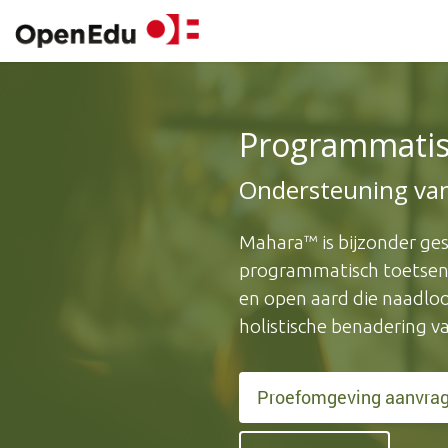
Overslaan naar inhoud
Producten
Sectoren
A
Programmatis
Ondersteuning van
Mahara™ is bijzonder ges
programmatisch toetsen 
en open aard die naadloos
holistische benadering v
Proefomgeving aanvra