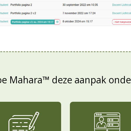
hoe Mahara™ deze aanpak ond