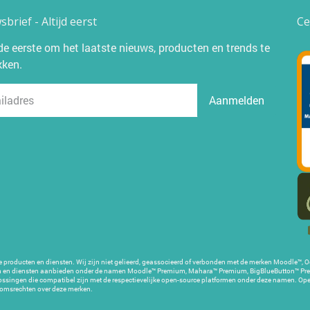
brief - Altijd eerst
Ce
e eerste om het laatste nieuws, producten en trends te
kken.
Aanmelden
 producten en diensten. Wij zijn niet gelieerd, geassocieerd of verbonden met de merken Moodle™,
cten en diensten aanbieden onder de namen Moodle™ Premium, Mahara™ Premium, BigBlueButton™ Pr
plossingen die compatibel zijn met de respectievelijke open-source platformen onder deze namen. Ope
domsrechten over deze merken.