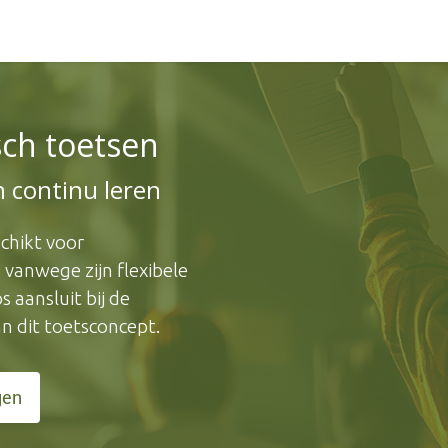
ctueel
Over Ons
Ondersteuning
Contact
ch toetsen
 continu leren
chikt voor
vanwege zijn flexibele
 aansluit bij de
an dit toetsconcept.
gen