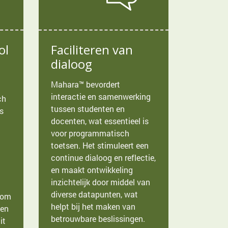
ol
Faciliteren van
dialoog
Mahara™ bevordert
interactie en samenwerking
ch
tussen studenten en
s
docenten, wat essentieel is
voor programmatisch
toetsen. Het stimuleert een
continue dialoog en reflectie,
en maakt ontwikkeling
inzichtelijk door middel van
diverse datapunten, wat
s om
helpt bij het maken van
gen
betrouwbare beslissingen.
it