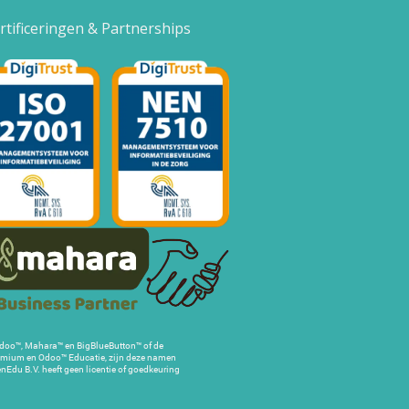
rtificeringen & Partnerships
 Odoo™, Mahara™ en BigBlueButton™ of de
emium en Odoo™ Educatie, zijn deze namen
nEdu B.V. heeft geen licentie of goedkeuring