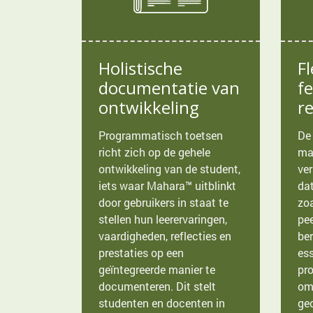
Holistische
Fl
documentatie van
f
ontwikkeling
re
Programmatisch toetsen
De
richt zich op de gehele
ma
ontwikkeling van de student,
ve
iets waar Mahara™ uitblinkt
dat
door gebruikers in staat te
zoa
stellen hun leerervaringen,
pee
vaardigheden, reflecties en
ber
prestaties op een
ess
geïntegreerde manier te
pr
documenteren. Dit stelt
om
studenten en docenten in
geo