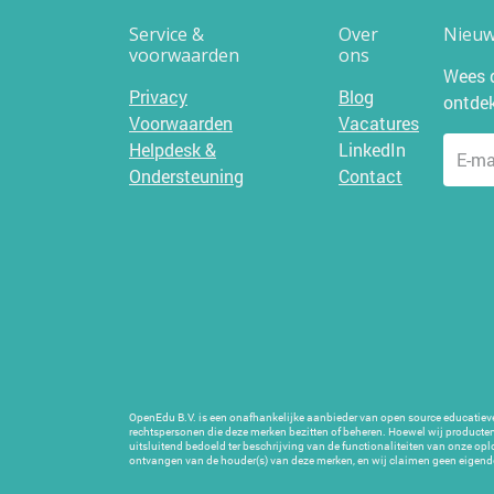
Service &
Over
Nieuws
voorwaarden
ons
Wees d
Privacy
Blog
ontde
Voorwaarden
Vacatures
Helpdesk &
LinkedIn
Ondersteuning
Contact
OpenEdu B.V. is een onafhankelijke aanbieder van open source educatieve
rechtspersonen die deze merken bezitten of beheren. Hoewel wij produ
uitsluitend bedoeld ter beschrijving van de functionaliteiten van onze o
ontvangen van de houder(s) van deze merken, en wij claimen geen eigen