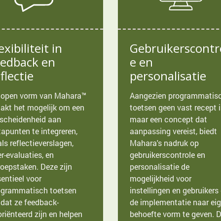
exibiliteit in
Gebruikerscontr
eedback en
e en
flectie
personalisatie
 open vorm van Mahara™
Aangezien programmatis
akt het mogelijk om een
toetsen geen vast recept i
rscheidenheid aan
maar een concept dat
apunten te integreren,
aanpassing vereist, biedt
ls reflectieverslagen,
Mahara's nadruk op
r-evaluaties, en
gebruikerscontrole en
oepstaken. Deze zijn
personalisatie de
entieel voor
mogelijkheid voor
ogrammatisch toetsen
instellingen en gebruiker
dat ze feedback-
de implementatie naar ei
riënteerd zijn en helpen
behoefte vorm te geven. D