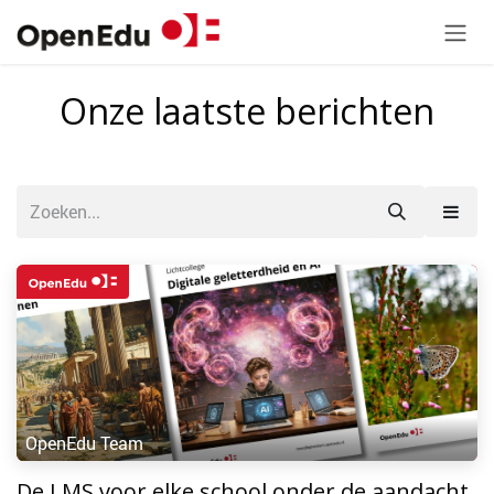
Overslaan naar inhoud
Onze laatste berichten
OpenEdu Team
De LMS voor elke school onder de aandacht