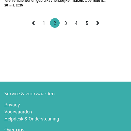
leren efficiënter en gebruiksvriendelijker maken. OpenEdu h...
20 mrt. 2025
1
2
3
4
5
Service & voorwaarden
Privacy
Voorwaarden
Helpdesk & Ondersteuning
Over ons